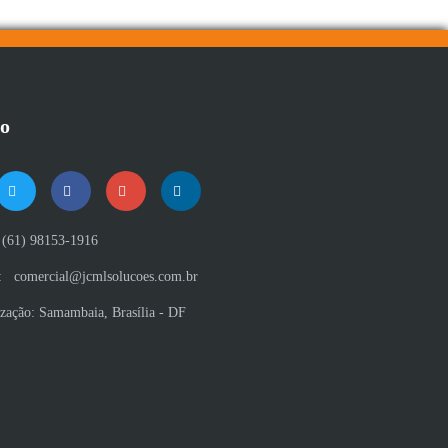
to
(61) 98153-1916
:
comercial@jcmlsolucoes.com.br
ização:
Samambaia, Brasília - DF