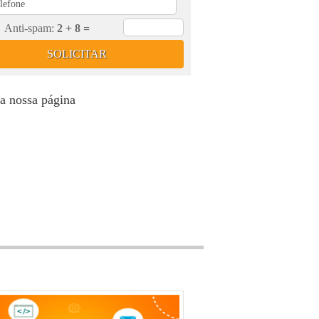
Anti-spam:
2 + 8 =
SOLICITAR
a nossa página